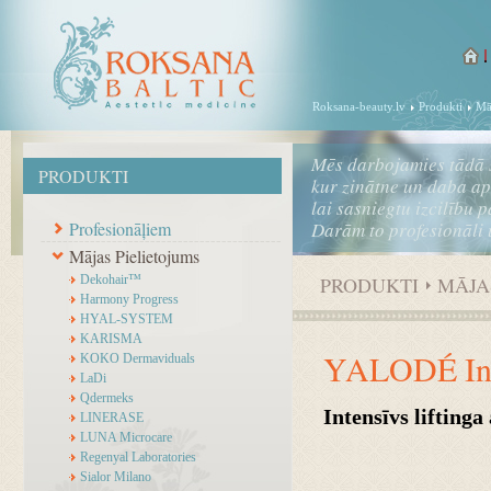
Roksana-beauty.lv
Produkti
Mā
Mēs darbojamies tādā 
PRODUKTI
kur zinātne un daba a
lai sasniegtu izcilību 
Profesionāļiem
Darām to profesionāli 
Mājas Pielietojums
Dekohair™
PRODUKTI
MĀJA
Harmony Progress
HYAL-SYSTEM
KARISMA
YALODÉ Inst
KOKO Dermaviduals
LaDi
Qdermeks
Intensīvs lifting
LINERASE
LUNA Microcare
Regenyal Laboratories
Sialor Milano