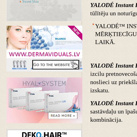
Sweet Skin
YALODÉ Instant E
tūlītēju un noturīg
YALODÉ™ INS
MĒRĶTIECĪGU 
LAIKĀ.
YALODÉ Instant E
izcilu pretnovecoša
noslieci uz priekš
izskatu.
YALODÉ Instant E
sastāvdaļu un īpašu
kombinācija.