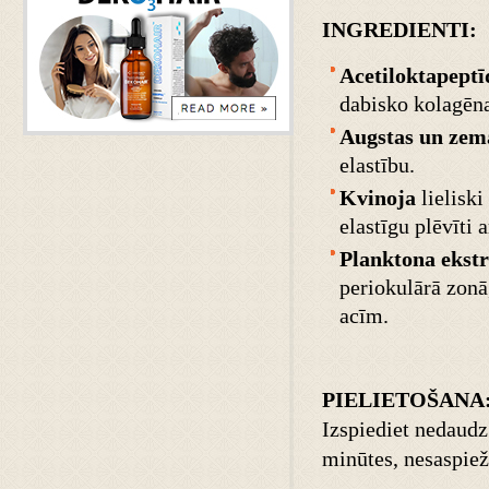
INGREDIENTI:
Acetiloktapept
dabisko kolagēn
Augstas un zem
elastību.
Kvinoja
lielisk
elastīgu plēvīti a
Planktona ekstr
periokulārā zonā
acīm.
PIELIETOŠANA
Izspiediet nedaudz
minūtes, nesaspiežo