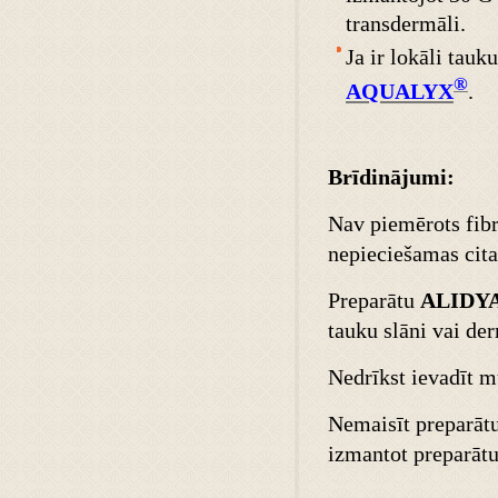
transdermāli.
Ja ir lokāli tau
®
AQUALYX
.
Brīdinājumi:
Nav piemērots fibr
nepieciešamas cita
Preparātu
ALIDY
tauku slāni vai de
Nedrīkst ievadīt 
Nemaisīt preparātu 
izmantot preparāt