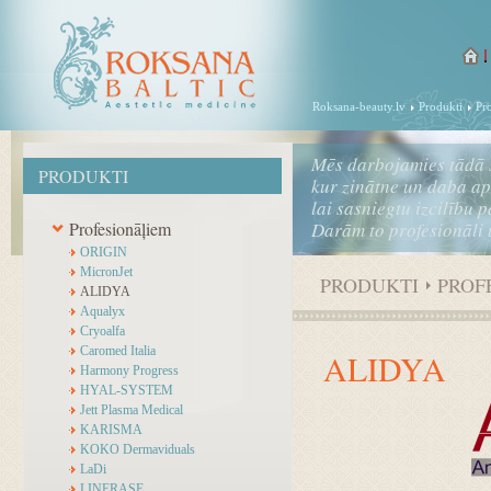
Roksana-beauty.lv
Produkti
Pr
Mēs darbojamies tādā 
PRODUKTI
kur zinātne un daba a
lai sasniegtu izcilību 
Profesionāļiem
Darām to profesionāli 
ORIGIN
MicronJet
PRODUKTI
PROF
ALIDYA
Aqualyx
Cryoalfa
Caromed Italia
ALIDYA
Harmony Progress
HYAL-SYSTEM
Jett Plasma Medical
KARISMA
KOKO Dermaviduals
LaDi
LINERASE