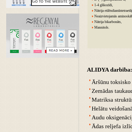
1-4 glikozīdi,
Nātrija etilēndiamīntetraeti
Neaizvietojamās aminoskā
Nātrija bikarbonāts,
Mannitols.
ALIDYA darbība
Āršūnu toksisko 
Zemādas taukaud
Matriksa struktū
Helātu veidošanā
Audu oksigenāci
Ādas reljefa izlī