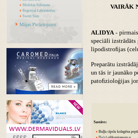
Medskin Solutions
VAIRĀK 
Regenyal Laboratories
Sweet Skin
Mājas Pielietojums
ALIDYA
- pirmais
speciāli izstrādāts
lipodistroﬁjas (cel
Preparātu izstrādā
un tās ir jaunāko p
patoﬁzioloģijas jo
Sastāvs:
Buļļu cīpslu kolagēna peptī
D-(+) glikopiranoze α,