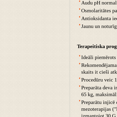
Audu pH normal
Osmolaritātes pa
Antioksidanta ie
Jaunu un noturīg
Terapeitiska pr
Ideāli piemērots 
Rekomendējamais
skaits it cieši a
Procedūru veic 1 
Preparāta deva i
65 kg, maksimāl
Preparātu injicē 
mezoterapijas ("
izmantojot 30 G 