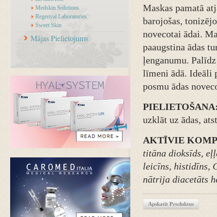
Maskas pamatā atj
Medskin Solutions
Regenyal Laboratories
barojošas, tonizēj
Sweet Skin
novecotai ādai. Ma
Mājas Pielietojums
paaugstina ādas tur
ļenganumu. Palīdz
līmeni ādā. Ideāli 
posmu ādas noveco
PIELIETOŠANA
uzklāt uz ādas, at
AKTĪVIE KOMP
titāna dioksīds, eļ
leicīns, histidīns,
nātrija diacetāts h
Apskatīt Produktus