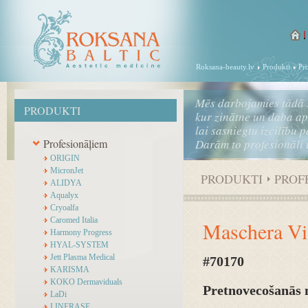
Roksana-beauty.lv
Produkti
Pr
Mēs darbojamies tādā 
PRODUKTI
kur zinātne un daba a
lai sasniegtu izcilību 
Profesionāļiem
Darām to profesionāli 
ORIGIN
MicronJet
PRODUKTI
PROF
ALIDYA
Aqualyx
Cryoalfa
Caromed Italia
Maschera Vi
Harmony Progress
HYAL-SYSTEM
Jett Plasma Medical
#70170
KARISMA
KOKO Dermaviduals
Pretnovecošanās 
LaDi
LINERASE