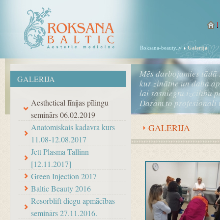
Roksana-beauty.lv
Galerija
Mēs darbojamies tādā 
GALERIJA
kur zinātne un daba a
lai sasniegtu izcilību 
Aesthetical līnijas pīlingu
Darām to profesionāli 
seminārs 06.02.2019
Anatomiskais kadavra kurs
GALERIJA
11.08-12.08.2017
Jett Plasma Tallinn
[12.11.2017]
Green Injection 2017
Baltic Beauty 2016
Resorblift diegu apmācības
seminārs 27.11.2016.